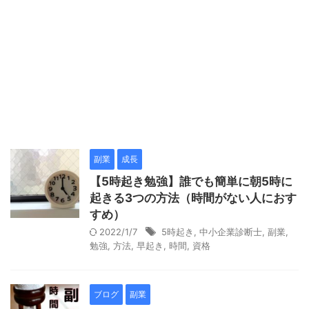
副業
成長
【5時起き勉強】誰でも簡単に朝5時に
起きる3つの方法（時間がない人におす
すめ）
2022/1/7
5時起き
,
中小企業診断士
,
副業
,
勉強
,
方法
,
早起き
,
時間
,
資格
ブログ
副業