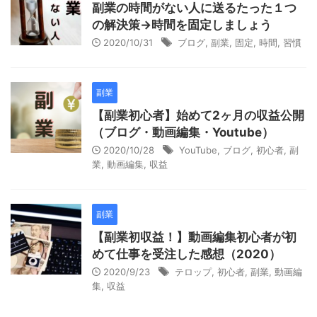
副業の時間がない人に送るたった１つ
の解決策→時間を固定しましょう
2020/10/31
ブログ
,
副業
,
固定
,
時間
,
習慣
副業
【副業初心者】始めて2ヶ月の収益公開
（ブログ・動画編集・Youtube）
2020/10/28
YouTube
,
ブログ
,
初心者
,
副
業
,
動画編集
,
収益
副業
【副業初収益！】動画編集初心者が初
めて仕事を受注した感想（2020）
2020/9/23
テロップ
,
初心者
,
副業
,
動画編
集
,
収益