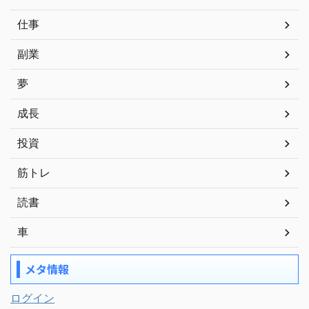
仕事
副業
夢
成長
投資
筋トレ
読書
車
メタ情報
ログイン