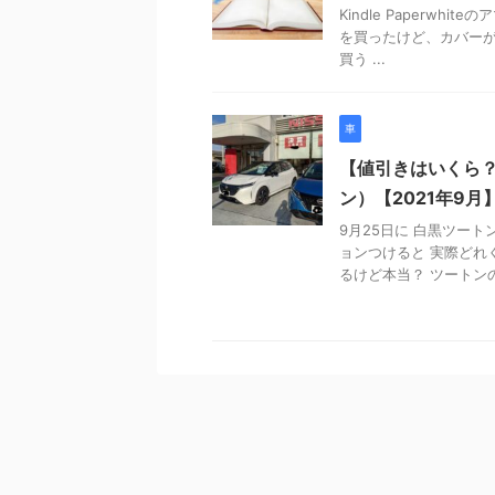
Kindle Paperwhi
を買ったけど、カバーが
買う ...
車
【値引きはいくら
ン）【2021年9月
9月25日に 白黒ツー
ョンつけると 実際どれ
るけど本当？ ツートンの納