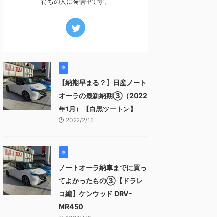
待ちの人に発信中です。
車
【納期早まる？】日産ノート
オーラの最新納期③（2022
年1月）【白黒ツートン】
2022/2/13
車
ノートオーラ納車までに買っ
てよかったもの③【ドラレ
コ編】ケンウッド DRV-
MR450