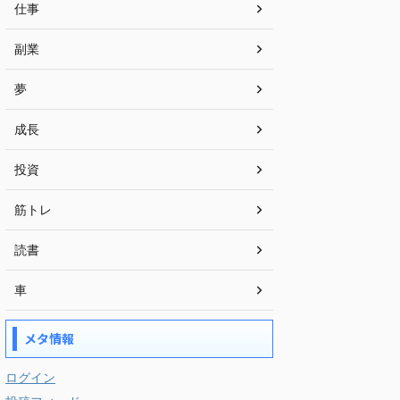
仕事
副業
夢
成長
投資
筋トレ
読書
車
メタ情報
ログイン