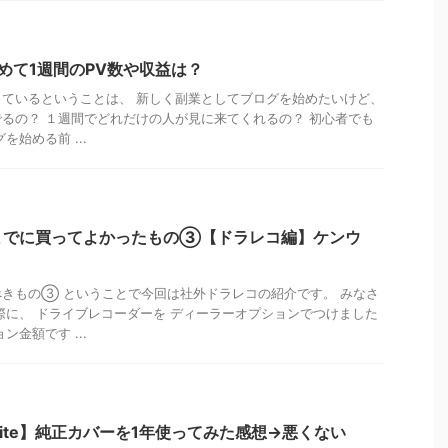
始めて1週間のPV数や収益は？
ているということは、 新しく副業としてブログを始めたいけど、
るの？ １週間でどれだけの人が見に来てくれるの？ 初心者でも
を始める前 ...
までに買ってよかったもの③【ドラレコ編】ケンウ
きもの③ ということで今回は社外ドラレコの紹介です。 みなさ
際に、 ドライブレコーダーを ディーラーオプションでつけました
ン金額です ...
erwhite】純正カバーを1年使ってみた感想→悪くない