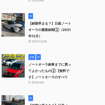
2022/4/6
車
【納期早まる？】日産ノート
オーラの最新納期②（2021
年12月）
2021/12/29
読書
車
ノートオーラ納車までに買っ
てよかったもの②【無料で
す】ノートオーラのすべて
2022/4/6
車