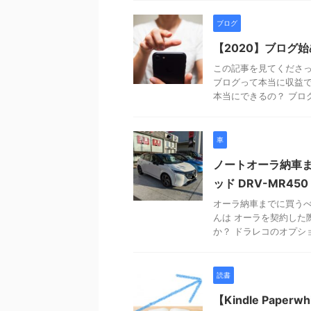
ブログ
【2020】ブログ
この記事を見てくださっ
ブログって本当に収益で
本当にできるの？ ブログ
車
ノートオーラ納車
ッド DRV-MR450
オーラ納車までに買うべ
んは オーラを契約した
か？ ドラレコのオプショ
読書
【Kindle Pap