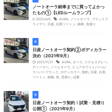
ノートオーラ納車までに買ってよかっ
たもの①【LEDルームランプ】
2022/4/6
AURA
,
ノートオーラ
,
ブラックフ
ライデー
,
日産
,
白黒ツートン
,
納車
,
見積り
車
日産ノートオーラ契約②ボディカラー
決め（2021年9月）
2021/11/21
AURA
,
オーラ
,
ステルスグレー
,
ディーラー
,
ノーとオーラ
,
ピュアホワイトパール/
スーパーブラック
,
ボディカラー
,
契約
,
日産
,
白黒
ツートン
,
納期
,
色
,
見積り
,
試乗
車
日産ノートオーラ契約！試乗・見積り
公開①（2021年9月）