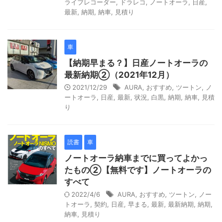
ライブレコーダー
,
ドラレコ
,
ノートオーラ
,
日産
,
最新
,
納期
,
納車
,
見積り
車
【納期早まる？】日産ノートオーラの
最新納期②（2021年12月）
2021/12/29
AURA
,
おすすめ
,
ツートン
,
ノ
ートオーラ
,
日産
,
最新
,
状況
,
白黒
,
納期
,
納車
,
見積
り
読書
車
ノートオーラ納車までに買ってよかっ
たもの②【無料です】ノートオーラの
すべて
2022/4/6
AURA
,
おすすめ
,
ツートン
,
ノー
トオーラ
,
契約
,
日産
,
早まる
,
最新
,
最新納期
,
納期
,
納車
,
見積り