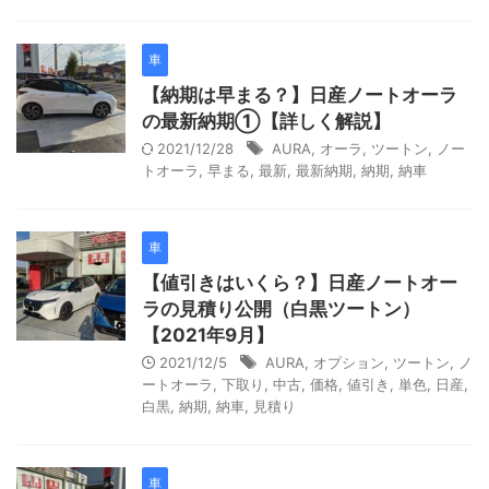
車
【納期は早まる？】日産ノートオーラ
の最新納期①【詳しく解説】
2021/12/28
AURA
,
オーラ
,
ツートン
,
ノー
トオーラ
,
早まる
,
最新
,
最新納期
,
納期
,
納車
車
【値引きはいくら？】日産ノートオー
ラの見積り公開（白黒ツートン）
【2021年9月】
2021/12/5
AURA
,
オプション
,
ツートン
,
ノ
ートオーラ
,
下取り
,
中古
,
価格
,
値引き
,
単色
,
日産
,
白黒
,
納期
,
納車
,
見積り
車