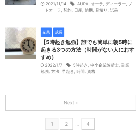
2021/11/14
AURA
,
オーラ
,
ディーラー
,
ノ
ートオーラ
,
契約
,
日産
,
納期
,
見積り
,
試乗
副業
成長
【5時起き勉強】誰でも簡単に朝5時に
起きる3つの方法（時間がない人におす
すめ）
2022/1/7
5時起き
,
中小企業診断士
,
副業
,
勉強
,
方法
,
早起き
,
時間
,
資格
Next »
1
2
…
4