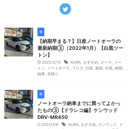
車
【納期早まる？】日産ノートオーラの
最新納期③（2022年1月）【白黒ツー
トン】
2022/2/13
AURA
,
おすすめ
,
オーラ
,
ツー
トン
,
ノートオーラ
,
ブログ
,
日産
,
最新
,
白黒
,
納期
,
納車
,
見積り
車
ノートオーラ納車までに買ってよかっ
たもの③【ドラレコ編】ケンウッド
DRV-MR450
2022/4/6
AURA
,
おすすめ
,
ケンウッド
,
ド