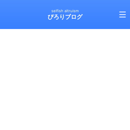
selfish altruism
ぴろりブログ