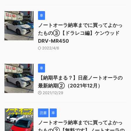
車
ノートオーラ納車までに買ってよかっ
たもの③【ドラレコ編】ケンウッド
DRV-MR450
2022/4/6
車
【納期早まる？】日産ノートオーラの
最新納期②（2021年12月）
2021/12/29
読書
車
ノートオーラ納車までに買ってよかっ
たもの②【無料です】ノートオーラの