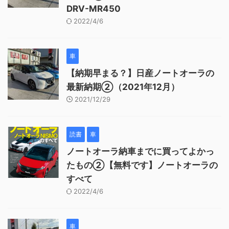
DRV-MR450
2022/4/6
車
【納期早まる？】日産ノートオーラの
最新納期②（2021年12月）
2021/12/29
読書
車
ノートオーラ納車までに買ってよかっ
たもの②【無料です】ノートオーラの
すべて
2022/4/6
車