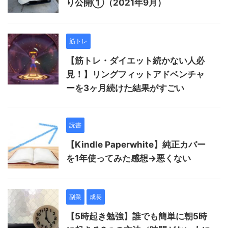
り公開①（2021年9月）
筋トレ
【筋トレ・ダイエット続かない人必
見！】リングフィットアドベンチャ
ーを3ヶ月続けた結果がすごい
読書
【Kindle Paperwhite】純正カバー
を1年使ってみた感想→悪くない
副業
成長
【5時起き勉強】誰でも簡単に朝5時