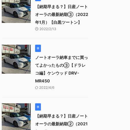
【納期早まる？】日産ノート
オーラの最新納期③（2022
年1月）【白黒ツートン】
2022/2/13
車
ノートオーラ納車までに買っ
てよかったもの③【ドラレ
コ編】ケンウッド DRV-
MR450
2022/4/6
車
【納期早まる？】日産ノート
オーラの最新納期②（2021