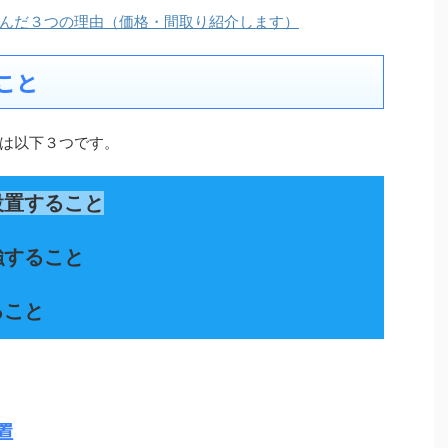
んだ３つの理由（価格・間取り紹介します）
こと
は以下３つです。
設置すること
強すること
ること
置