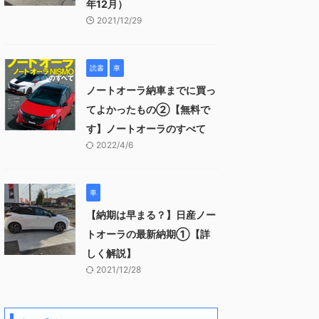
年12月）
2021/12/29
読書
車
ノートオーラ納車までに買っ
てよかったもの②【無料で
す】ノートオーラのすべて
2022/4/6
車
【納期は早まる？】日産ノー
トオーラの最新納期①【詳
しく解説】
2021/12/28