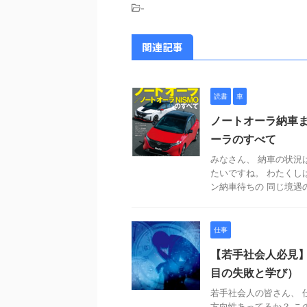
-
関連記事
読書
車
ノートオーラ納車
ーラのすべて
みなさん、 納車の状況
たいですね。 わたくし
ン納車待ちの 同じ境遇のか
仕事
【若手社会人必見
目の失敗と学び）
若手社会人の皆さん、 
方向性あってるか？ こ