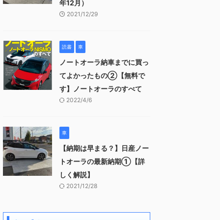
年12月）
2021/12/29
読書
車
ノートオーラ納車までに買っ
てよかったもの②【無料で
す】ノートオーラのすべて
2022/4/6
車
【納期は早まる？】日産ノー
トオーラの最新納期①【詳
しく解説】
2021/12/28