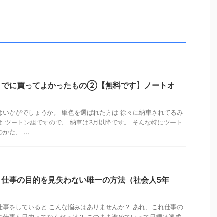
までに買ってよかったもの②【無料です】ノートオ
はいかがでしょうか。 単色を選ばれた方は 徐々に納車されてるみ
は ツートン組ですので、 納車は3月以降です。 そんな特にツート
た、 ...
】仕事の目的を見失わない唯一の方法（社会人5年
仕事をしていると こんな悩みはありませんか？ あれ、これ仕事の
の仕事も目的ってなんだっけ？ このまま進めていって目標は達成