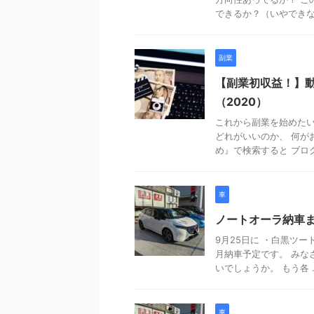
できるか？（いやできない
副業
【副業初収益！】
（2020）
これから副業を始めたい
どれがいいのか、 何が
め』で検索すると ブログ 
車
ノートオーラ納車ま
9月25日に ・白黒ツー
月納車予定です。 みな
いでしょうか。 もう各 ..
車