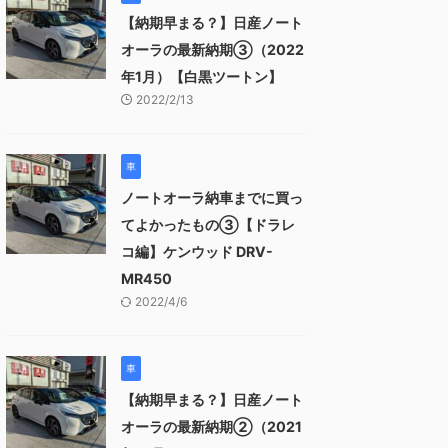
【納期早まる？】日産ノート
オーラの最新納期③（2022
年1月）【白黒ツートン】
2022/2/13
車
ノートオーラ納車までに買っ
てよかったもの③【ドラレ
コ編】ケンウッド DRV-
MR450
2022/4/6
車
【納期早まる？】日産ノート
オーラの最新納期②（2021