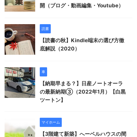
開（ブログ・動画編集・Youtube）
読書
【読書の秋】Kindle端末の選び方徹
底解説（2020）
車
【納期早まる？】日産ノートオーラ
の最新納期③（2022年1月）【白黒
ツートン】
マイホーム
【3階建て新築】へーベルハウスの間